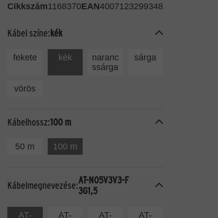
Cikkszám
1168370
EAN
4007123299348
Kábel színe:
kék
fekete
kék
naranc
sárga
ssárga
vörös
Kábelhossz:
100 m
50 m
100 m
AT-N05V3V3-F
Kábelmegnevezése:
3G1,5
AT-
AT-
AT-
AT-