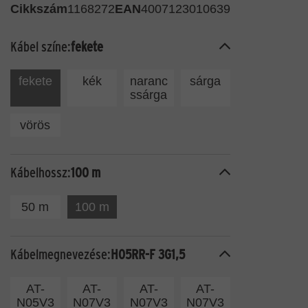
Cikkszám
1168272
EAN
4007123010639
Kábel színe:
fekete
fekete
kék
naranc
sárga
ssárga
vörös
Kábelhossz:
100 m
50 m
100 m
Kábelmegnevezése:
H05RR-F 3G1,5
AT-
AT-
AT-
AT-
N05V3
N07V3
N07V3
N07V3