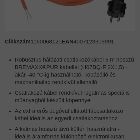
Cikkszám
1160068120
EAN
4007123303991
Robusztus hálózati csatlakozókábel 5 m hosszú
BREMAXX®PUR kábellel (H07BQ-F 2X1,5) -
akár -40 °C-ig használható, kopásálló és
mechanikailag rendkívül ellenálló
Csatlakozó kábel rendkívül rugalmas speciális
műanyagból készült köpennyel
Az extra erős dugóval ellátott tápcsatlakozó
kábel ideális az egyedi csatlakoztatáshoz
Alkalmas hosszú távú kültéri használatra -
ideális áramforrás különböző elektronikusan