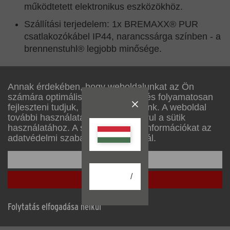
működtetett elektronikus eszközökhöz.
Szállítási terjedelem: 1x BREMAXX® PUR
csatlakozókábel IP44, narancssárga színben - a
brennenstuhl® legjobb minősége.
Annak érdekében, hogy weboldalunkat az Ön
számára optimálisan alakítsuk ki, és folyamatosan
fejleszteni tudjuk, sütiket használunk. A weboldal
további használatával Ön hozzájárul a sütik
használatához. A sütikről további információkat az
adatvédelmi szabályzatunkban talál.
A beállítása
Leírás
/
Mindent elfogadni
Műszaki adatok
Folytatás elfogadása nélkül
Letöltések