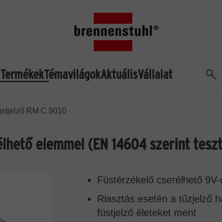
Termékek
Témavilágok
Aktuális
Vállalat
Ker
stjelző RM C 9010
élhető elemmel (EN 14604 szerint teszte
Füstérzékelő cserélhető 9V-
Riasztás esetén a tűzjelző ha
füstjelző életeket ment