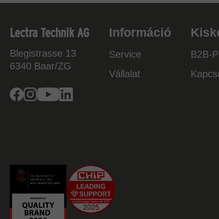
Lectra Technik AG
Információ
Kisk
Blegistrasse 13
Service
B2B-Po
6340
Baar/ZG
Vállalat
Kapcso
Facebook
Instagram
Youtube
Linkedin