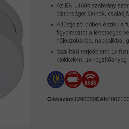
Az EN 14604 szabvány szerint
biztonságot Önnek, családjá
A füstjelző időben észleli a 
figyelmeztet a lehetséges v
hálószobákba, nappalikba, g
Szállítási terjedelem: 1x fü
blokkelem, 1x rögzítőanyag
Cikkszám
1290080
EAN
400712