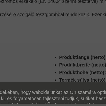
lektromos érzékelő (EN 14604 szerint tesztelve) m
enőrzésére szolgáló tesztgombbal rendelkezik. Ezen
Produktlänge (netto)
Produktbreite (netto)
Produkthöhe (netto):
Termék súlya (nettó)
dekében, hogy weboldalunkat az Ön számára opti
 ki, és folyamatosan fejleszteni tudjuk, sütiket has
 további használatával Ön hozzájárul a sütik haszn