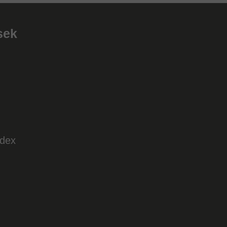
sek
ódex