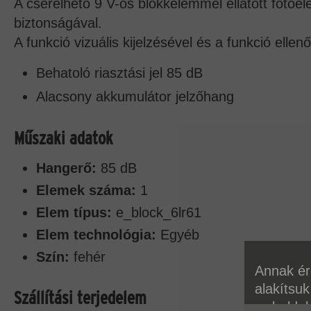
A cserélhető 9 V-os blokkelemmel ellátott fotoe
biztonságával.
A funkció vizuális kijelzésével és a funkció ell
Behatoló riasztási jel 85 dB
Alacsony akkumulátor jelzőhang
Műszaki adatok
Hangerő:
85 dB
Elemek száma:
1
Elem típus:
e_block_6lr61
Elem technológia:
Egyéb
Szín:
fehér
Annak ér
alakítsuk
Szállítási terjedelem
weboldal