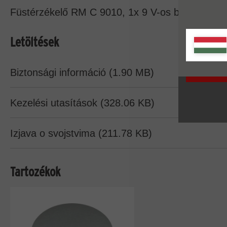
A sütikr
Füstérzékelő RM C 9010, 1x 9 V-os blokkelem, 
talál.
Letöltések
Biztonsági információ (1.90 MB)
Kezelési utasítások (328.06 KB)
Izjava o svojstvima (211.78 KB)
Tartozékok