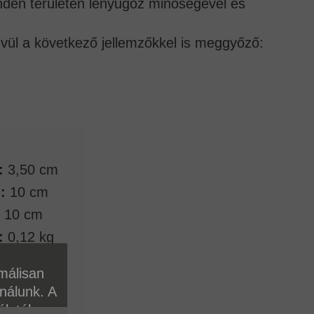
inden területen lenyűgöz minőségével és
kívül a következő jellemzőkkel is meggyőző:
:
3,50 cm
:
10 cm
10 cm
:
0,12 kg
málisan
ználunk. A
álatához.