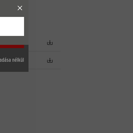
unkban
gadása nélkül