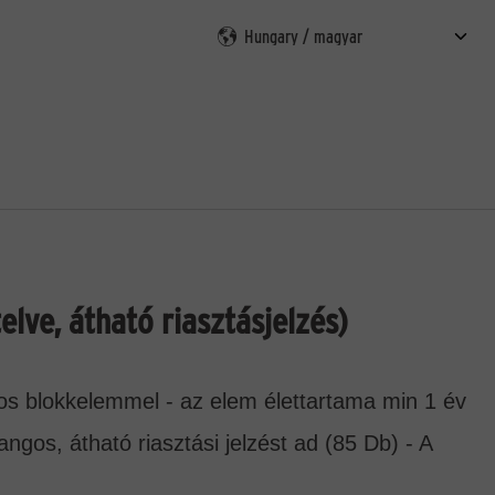
esés
lve, átható riasztásjelzés)
os blokkelemmel - az elem élettartama min 1 év
ngos, átható riasztási jelzést ad (85 Db) - A