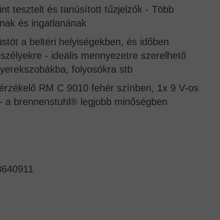
 tesztelt és tanúsított tűzjelzők - Több
nak és ingatlanának
füstöt a beltéri helyiségekben, és időben
eszélyekre - ideális mennyezetre szerelhető
yerekszobákba, folyosókra stb
stérzékelő RM C 9010 fehér színben, 1x 9 V-os
 - a brennenstuhl® legjobb minőségben
3640911