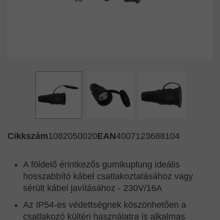
Cikkszám
1082050020
EAN
4007123688104
A földelő érintkezős gumikuplung ideális
hosszabbító kábel csatlakoztatásához vagy
sérült kábel javításához - 230V/16A
Az IP54-es védettségnek köszönhetően a
csatlakozó kültéri használatra is alkalmas