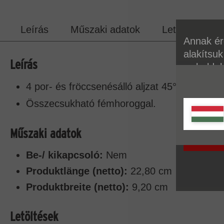
Leírás
Műszaki adatok
Letöltések
Annak ér
alakítsuk
Leírás
weboldal
A sütikr
4 por- és fröccsenésálló aljzat 45°-os elre
talál.
Összecsukható fémhoroggal.
Műszaki adatok
Be-/ kikapcsoló:
Nem
Produktlänge (netto):
22,80 cm
Produktbreite (netto):
9,20 cm
Letöltések