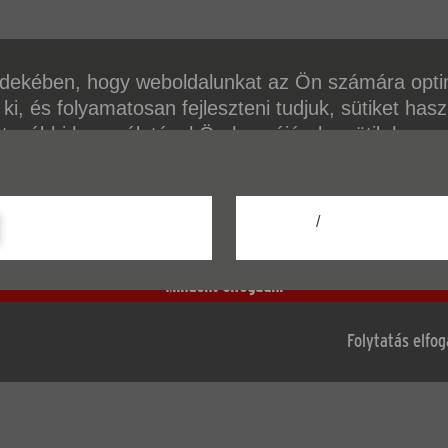
dekében, hogy weboldalunkat az Ön számára opti
 ki, és folyamatosan fejleszteni tudjuk, sütiket has
 további használatával Ön hozzájárul a sütik haszn
ől további információkat az adatvédelmi szabályzat
ndezésben, önzáró csuklós fedelekkel a szennyeződé
/
A beállítása
Mindent elfogadni
Produkthöhe (netto):
Folytatás elfo
Termék súlya (nettó)