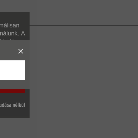
málisan
ználunk. A
álatához.
unkban
sek ellen.
7,20 cm
gadása nélkül
:
0,34 kg