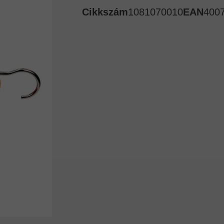
Cikkszám
1081070010
EAN
400