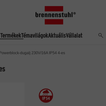
Termékek
Témavilágok
Aktuális
Vállalat
Ker
Powerblock-dugalj 230V/16A IP54 4-es
es