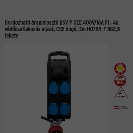
Hordozható áramelosztó BSV P CEE 400V/16A FI , 4x
védőcsatlakozós aljzat, CEE dugó, 2m H07RN-F 5G2,5
fekete