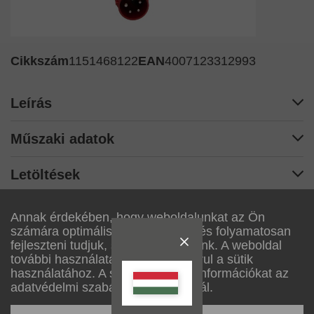
Cikkszám
1151468122
EAN
4007123312993
Leírás
Műszaki adatok
Letöltések
Annak érdekében, hogy weboldalunkat az Ön
Műszaki és színbeli változtatás jogát fenntartjuk
számára optimálisan alakítsuk ki, és folyamatosan
fejleszteni tudjuk, sütiket használunk. A weboldal
további használatával Ön hozzájárul a sütik
Lectra Technik AG
használatához. A sütikről további információkat az
adatvédelmi szabályzatunkban talál.
Blegistrasse 13
6340
Baar/ZG