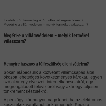
Kezdőlap
Témavilágok
Túlfeszültség-védelem
Megéri-e a villámvédelem – melyik terméket válasszam?
Megéri-e a villámvédelem – melyik terméket
válasszam?
Mennyire hasznos a túlfeszültség elleni védelem?
Sokan alábecsülik a közvetett villámcsapás által
okozott lehetséges következményes károkat, legyen
szó akár egy elveszett internetkapcsolatról, egy
megrongálódott televízióról vagy akár egy teljesen
tönkrement készülékről.
A pénzügyi kár nagyon nagy lehet, ha az elektromos
készülékek váratlanul tönkremennek. Pedig a