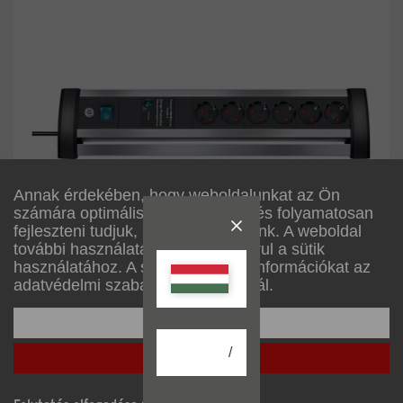
Annak érdekében, hogy weboldalunkat az Ön
számára optimálisan alakítsuk ki, és folyamatosan
fejleszteni tudjuk, sütiket használunk. A weboldal
további használatával Ön hozzájárul a sütik
használatához. A sütikről további információkat az
adatvédelmi szabályzatunkban talál.
A beállítása
1395000416
Alu-Office-Line 60.000A es túláramvédelmi
/
Mindent elfogadni
elosztósor 6 dugaszhelyes 3m H05VV-F 3G1,5