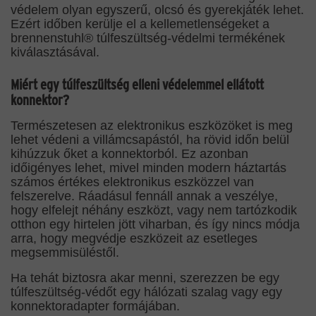
védelem olyan egyszerű, olcsó és gyerekjáték lehet.
Ezért időben kerülje el a kellemetlenségeket a
brennenstuhl® túlfeszültség-védelmi termékének
kiválasztásával.
Miért egy túlfeszültség elleni védelemmel ellátott
konnektor?
Természetesen az elektronikus eszközöket is meg
lehet védeni a villámcsapástól, ha rövid időn belül
kihúzzuk őket a konnektorból. Ez azonban
időigényes lehet, mivel minden modern háztartás
számos értékes elektronikus eszközzel van
felszerelve. Ráadásul fennáll annak a veszélye,
hogy elfelejt néhány eszközt, vagy nem tartózkodik
otthon egy hirtelen jött viharban, és így nincs módja
arra, hogy megvédje eszközeit az esetleges
megsemmisüléstől.
Ha tehát biztosra akar menni, szerezzen be egy
túlfeszültség-védőt egy hálózati szalag vagy egy
konnektoradapter formájában.