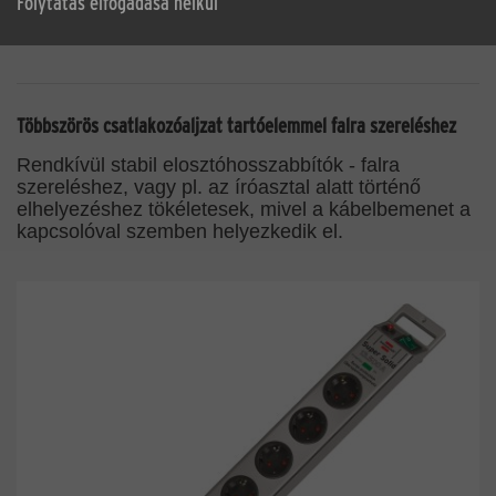
Folytatás elfogadása nélkül
Többszörös csatlakozóaljzat tartóelemmel falra szereléshez
Rendkívül stabil elosztóhosszabbítók - falra
szereléshez, vagy pl. az íróasztal alatt történő
elhelyezéshez tökéletesek, mivel a kábelbemenet a
kapcsolóval szemben helyezkedik el.