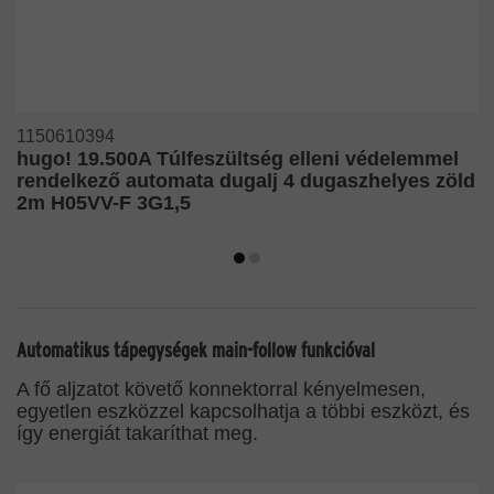
1150610394
hugo! 19.500A Túlfeszültség elleni védelemmel
rendelkező automata dugalj 4 dugaszhelyes zöld
2m H05VV-F 3G1,5
Automatikus tápegységek main-follow funkcióval
A fő aljzatot követő konnektorral kényelmesen,
egyetlen eszközzel kapcsolhatja a többi eszközt, és
így energiát takaríthat meg.