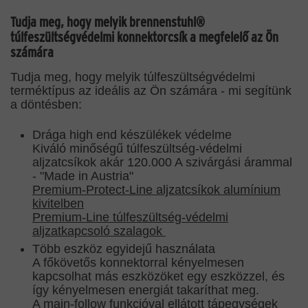
Tudja meg, hogy melyik brennenstuhl®
túlfeszültségvédelmi konnektorcsík a megfelelő az Ön
számára
Tudja meg, hogy melyik túlfeszültségvédelmi
terméktípus az ideális az Ön számára - mi segítünk
a döntésben:
Drága high end készülékek védelme
Kiváló minőségű túlfeszültség-védelmi
aljzatcsíkok akár 120.000 A szivárgási árammal
- "Made in Austria"
Premium-Protect-Line aljzatcsíkok alumínium
kivitelben
Premium-Line túlfeszültség-védelmi
aljzatkapcsoló szalagok
Több eszköz egyidejű használata
A főkövetős konnektorral kényelmesen
kapcsolhat más eszközöket egy eszközzel, és
így kényelmesen energiát takaríthat meg.
A main-follow funkcióval ellátott tápegységek