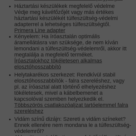
Háztartási készülékek megfelelő védelme
Védje meg kávéfőzőjét vagy más értékes
háztartási készülékét túlfeszültség-védelmi
adapterrel a lehetséges túlfeszültségtől.
Primera Line adapter
Kényelem: Ha íróasztalán optimális
áramellátásra van szüksége, de nem kíván
lemondani a túlfeszültség-védelemről, akkor itt
megtalálja a megfelelő terméket.
Íróasztalokhoz tökéletesen alkalmas
elosztóhosszabbító
Helytakarékos szerkezet: Rendkívül stabil
elosztóhosszabbítók - falra szereléshez, vagy
pl. az íróasztal alatt történő elhelyezéshez
tökéletesek, mivel a kábelbemenet a
kapcsolóval szemben helyezkedik el.
Többszörös csatlakozóaljzat tartóelemmel falra
szereléshez
Vidám színű dizájn: Szereti a vidám színeket?
Ennek ellenére nem mondana le a túlfeszültség-
védelemről?