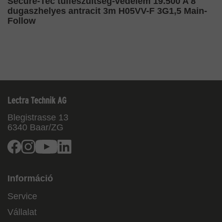
Secure-Tec túlfeszültség-védelem 19.500 A 8
dugaszhelyes antracit 3m H05VV-F 3G1,5 Main-
Follow
Lectra Technik AG
Blegistrasse 13
6340
Baar/ZG
Facebook
Instagram
Youtube
Linkedin
Információ
Service
Vállalat