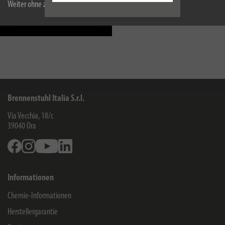
Weiter ohne zu akzeptieren
Blendfreies Arbeitslicht
Brennenstuhl Italia S.r.l.
Via Vecchia, 18/c
39040
Ora
Facebook
Instagram
Youtube
Linkedin
Informationen
Chemie-Informationen
Herstellergarantie