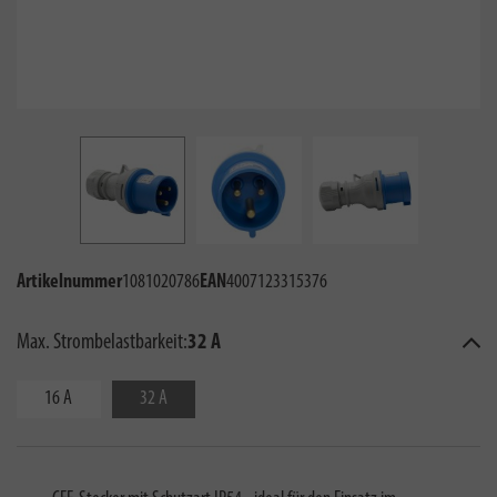
Artikelnummer
1081020786
EAN
4007123315376
Max. Strombelastbarkeit:
32 A
16 A
32 A