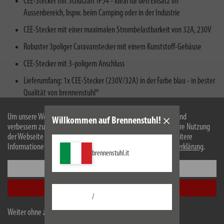
CEE-Stecker mit Schutzart IP54 - ideal für den Einsatz im
Aussenbereich, bspw. beim Camping oder in der Industrie
CEE-Stecker mit einer maximalen Strombelastbarkeit von 32A, 230V
Robuster 3poliger Caravanstecker mit einem Kunststoff-Gehäuse
CEE-Stecker mit 3-poligem Anschluss
Lieferumfang: 1x CEE-Stecker (230V/32A) in der Farbe blau - in bester
Qualität von brennenstuhl®
Um unsere Webseite für Sie optimal zu gestalten und fortlaufend
Willkommen auf Brennenstuhl!
verbessern zu können, verwenden wir Cookies. Durch die weitere Nutzung
der Webseite stimmen Sie der Verwendung von Cookies zu. Weitere
Informationen zu Cookies erhalten Sie in unserer
Datenschutzerklärung
.
brennenstuhl.it
Einstellungen
Beschreibung
Alle akzeptieren
Technische Daten
/
Weiter ohne zu akzeptieren
Downloads