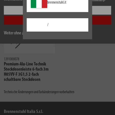
brennenstuhl.it
Einstellungen
Alle akzeptieren
/
Weiter ohne zu akzeptieren
1391000078
Premium-Alu-Line Technik
Steckdosenleiste 6-fach 3m
H05VV-F 3G1,5 2-fach
schaltbare Steckdosen
Technische Änderungen und Farbänderungen vorbehalten
Brennenstuhl Italia S.r.l.