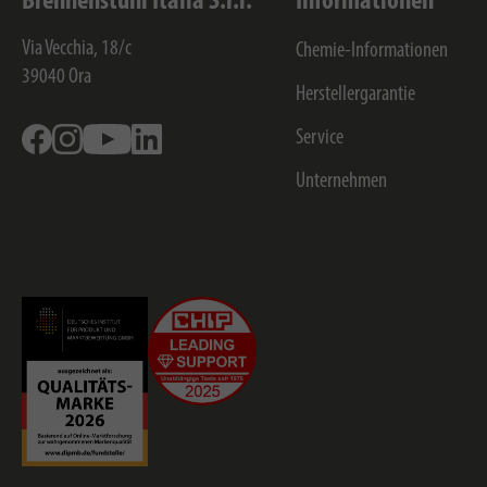
Brennenstuhl Italia S.r.l.
Informationen
Via Vecchia, 18/c
Chemie-Informationen
39040
Ora
Herstellergarantie
Facebook
Instagram
Youtube
Linkedin
Service
Unternehmen