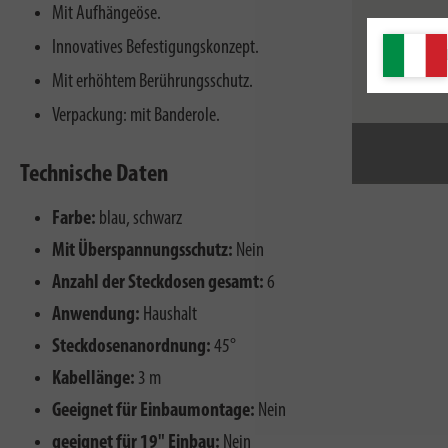
Mit Aufhängeöse.
Innovatives Befestigungskonzept.
Mit erhöhtem Berührungsschutz.
Verpackung: mit Banderole.
Technische Daten
Farbe:
blau, schwarz
Mit Überspannungsschutz:
Nein
Anzahl der Steckdosen gesamt:
6
Anwendung:
Haushalt
Steckdosenanordnung:
45°
Kabellänge:
3 m
Geeignet für Einbaumontage:
Nein
geeignet für 19" Einbau:
Nein