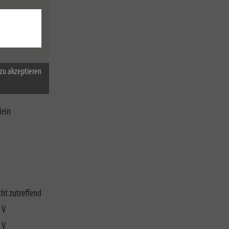
zu akzeptieren
ein
ht zutreffend
 V
 V