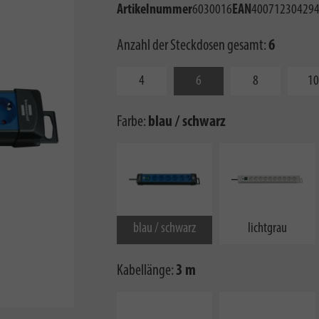
Artikelnummer
6030016
EAN
40071230429
Anzahl der Steckdosen gesamt:
6
4
6
8
10
Farbe:
blau / schwarz
blau / schwarz
lichtgrau
Kabellänge:
3 m