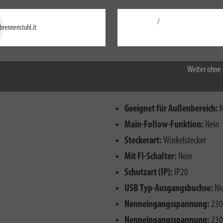
/
Einstellungen
brennenstuhl.it
Alle akzeptieren
Weiter ohne 
Geeignet für Außenbereich:
N
Main-Follow-Funktion:
Nein
Steckerart:
Winkelstecker
Mit FI-Schalter:
Nein
Schutzart (IP):
IP20
USB Typ-Ausgangsbuchse:
Nic
Nenneingangsspannung:
230
Nenneingangsspannung:
230