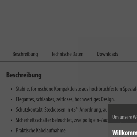
Beschreibung
Technische Daten
Downloads
Beschreibung
Stabile, formschöne Kompaktleiste aus hochbruchfestem Spezial-
Elegantes, schlankes, zeitloses, hochwertiges Design.
Schutzkontakt-Steckdosen in 45°-Anordnung, auch für Winkelste
Um unsere We
Sicherheitsschalter beleuchtet, zweipolig ein-/ausschaltbar.
wir Cookies.
Praktische Kabelaufnahme.
Willkomm
Weitere Infor