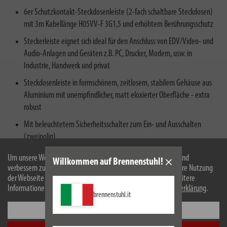
6er Schutzkontakt-Steckdosenleiste (2-fach schaltbare Steckdosen)
mit 3m Kabellänge H05VV-F 3G1,5 und erhöhtem Berührungsschutz
Steckerleiste eignet sich ideal für den Anschluss von EDV/Video- und
Audio-Anlagen und Geräten z.B. PC, Drucker, Modem, usw. in
Industrie, Handwerk und privat
Steckdosenleiste in formschönem, zeitlosem, stabilem Gehäuse aus
Aluminium mit unempfindlicher, matt eloxierter Oberfläche - extra
robust
Mit beleuchtetem Sicherheitsschalter zum Ein- und Ausschalten
(zweipolig)
Lieferumfang: 1 x Premium-Alu-Line Technik Steckdosenleiste in der
Um unsere Webseite für Sie optimal zu gestalten und fortlaufend
Willkommen auf Brennenstuhl!
Farbe silber/schwarz - in bester Qualität von brennenstuhl®
verbessern zu können, verwenden wir Cookies. Durch die weitere Nutzung
der Webseite stimmen Sie der Verwendung von Cookies zu. Weitere
Informationen zu Cookies erhalten Sie in unserer
Datenschutzerklärung
.
brennenstuhl.it
Einstellungen