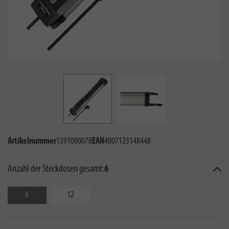
Artikelnummer
1391000078
EAN
4007123148448
Anzahl der Steckdosen gesamt:
6
6
12