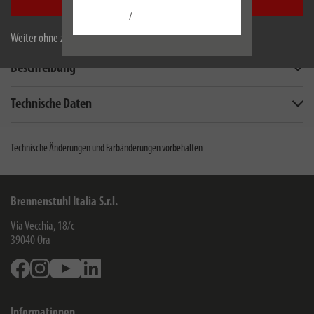
Alle akzeptieren
/
Weiter ohne zu akzeptieren
Beschreibung
Technische Daten
Technische Änderungen und Farbänderungen vorbehalten
Brennenstuhl Italia S.r.l.
Via Vecchia, 18/c
39040
Ora
Facebook
Instagram
Youtube
Linkedin
Informationen