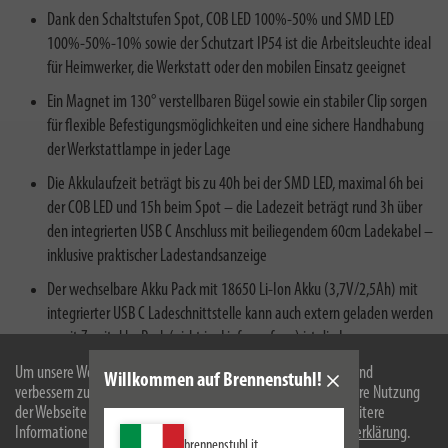
Dank den Schaltstufen Spot, COB LED 100%-50% und SMD LED
100%-50%-10% sowie der Schutzart IP54 ist die Arbeitsleuchte ideal
für Heimwerker, die Werkstatt oder den mobilen Einsatz geeignet
Ein Magnet im 130° verstellbaren Bügel sowie ein stabiler Clip sorgen
für flexible Befestigungsmöglichkeiten und eine sichere Handhabung
der Werkstattlampe in jeder Lage
Die Akkulaufzeit beträgt bis zu 40h bei der SMD LED, maximal 6h bei
der COB LED und 15h beim Spot – die Ladezeit beträgt rund 3h über
den integrierten USB C Anschluss mit beiliegendem 60cm Ladekabel –
inklusive praktischer Ladestandsanzeige
Der wechselbare Akku Pack mit 18650 Li-Ion Akku (3,7V/2,5Ah) mit
integrierter USB C Ladeschnittstelle kann auch extern geladen werden
– mit Zweitakku Pack (nicht im Lieferumfang) ist die Lampe
währenddessen weiter nutzbar
Um unsere Webseite für Sie optimal zu gestalten und fortlaufend
Willkommen auf Brennenstuhl!
verbessern zu können, verwenden wir Cookies. Durch die weitere Nutzung
der Webseite stimmen Sie der Verwendung von Cookies zu. Weitere
Informationen zu Cookies erhalten Sie in unserer
Datenschutzerklärung
.
brennenstuhl.it