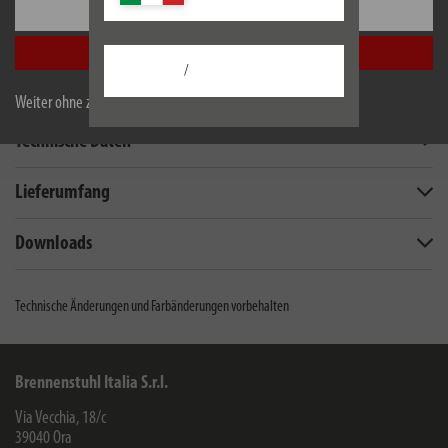
Einstellungen
Alle akzeptieren
/
Beschreibung
Weiter ohne zu akzeptieren
Technische Daten
Lieferumfang
Downloads
Technische Änderungen und Farbänderungen vorbehalten
Brennenstuhl Italia S.r.l.
Via Vecchia, 18/c
39040
Ora