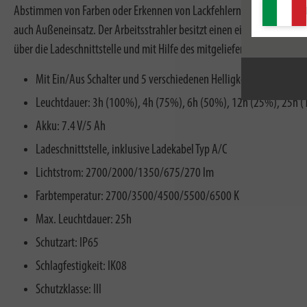
Abstimmen von Farben oder Erkennen von Lackfehlern. Mit einem Geh
auch Außeneinsatz. Der Arbeitsstrahler besitzt einen eingebauten Akk
über die Ladeschnittstelle und mit Hilfe des mitgelieferten Ladekabel
Mit Ein/Aus Schalter und 5 verschiedenen Helligkeitsstufen 10
Leuchtdauer: 3h (100%), 4h (75%), 6h (50%), 12h (25%), 25h 
Akku: 7.4 V/5 Ah
Ladeschnittstelle, inklusive Ladekabel Typ A/C
Lichtstrom: 2700/2000/1350/675/270 lm
Farbtemperatur: 2700/3500/4500/5500/6500 K
Max. Leuchtdauer: 25h
Schutzart: IP65
Schlagfestigkeit: IK08
Schutzklasse: III