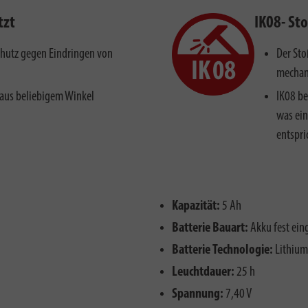
tzt
IK08- St
chutz gegen Eindringen von
Der Sto
mechani
aus beliebigem Winkel
IK08 be
was ei
entspri
Kapazität:
5 Ah
Batterie Bauart:
Akku fest ein
Batterie Technologie:
Lithium
Leuchtdauer:
25 h
Spannung:
7,40 V