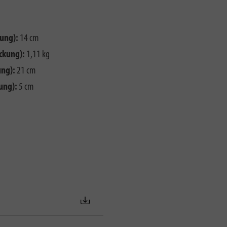
ung):
14 cm
ckung):
1,11 kg
ng):
21 cm
ung):
5 cm