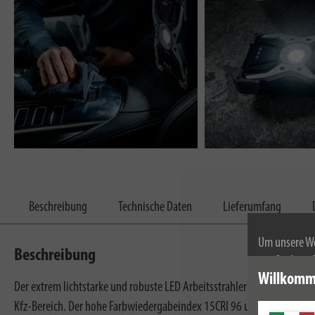
Beschreibung
Technische Daten
Lieferumfang
Um unsere We
Beschreibung
wir Cookies.
Willkomm
Weitere Infor
Der extrem lichtstarke und robuste LED Arbeitsstrahler RUFUS mit der 
Kfz-Bereich. Der hohe Farbwiedergabeindex 15CRI 96 und der Wechsel 