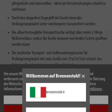
pflegeleicht und abwaschbar - ideal um Verschmutzungen schnell zu
entfernen
Durch den doppelten Tragegriff der Tasche kann das
Verlängerungskabel sicher und bequem transportiert werden
Die allwettertaugliche Transporttasche verfügt über einen 2-Wege
Reißverschluss, sodass die Tasche bequem von beiden Seiten geöffnet
werden kann
Die praktische Transport- und Aufbewahrungstasche für
Verlängerungskabel mit einer Größe von 37x37x13cm schützt das
Kabel vor Verschmutzungen und Feuchtigkeit
Um unsere Webseite für Sie optimal zu gestalten und fortlaufend
Willkommen auf Brennenstuhl!
verbessern zu können, verwenden wir Cookies. Durch die weitere Nutzung
der Webseite stimmen Sie der Verwendung von Cookies zu. Weitere
Informationen zu Cookies erhalten Sie in unserer
Datenschutzerklärung
.
brennenstuhl.it
Einstellungen
Beschreibung
Alle akzeptieren