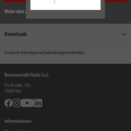
/
Technische Daten
Weiter ohne zu akzeptieren
Lieferumfang
Downloads
Technische Änderungen und Farbänderungen vorbehalten
Brennenstuhl Italia S.r.l.
Via Vecchia, 18/c
39040
Ora
Facebook
Instagram
Youtube
Linkedin
Informationen