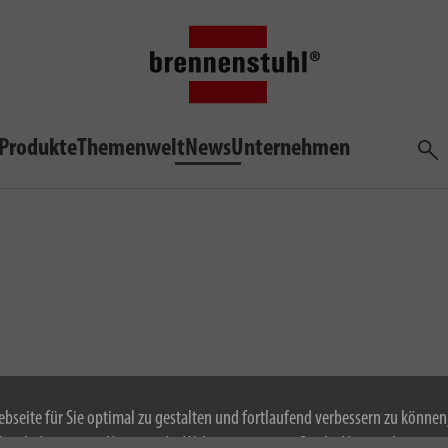
Produkte
Themenwelt
News
Unternehmen
Such
bseite für Sie optimal zu gestalten und fortlaufend verbessern zu könne
 Durch die weitere Nutzung der Webseite stimmen Sie der Verwendung von 