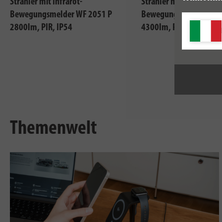
Strahler mit Infrarot-
Strahler mit Infrarot-
Bewegungsmelder WF 2051 P
Bewegungsmelder WFD
2800lm, PIR, IP54
4300lm, PIR, IP54
Themenwelt