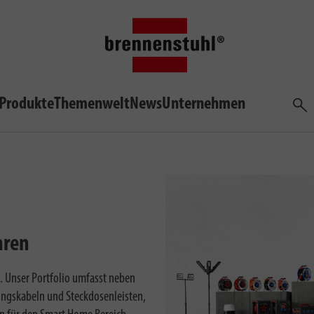
hl® e-mobility
Produkte
Themenwelt
News
Unternehmen
Such
hren
n. Unser Portfolio umfasst neben
ungskabeln und Steckdosenleisten,