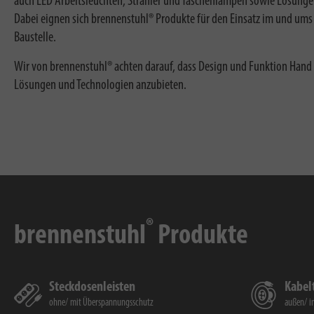
auch LED Arbeitsleuchten, Strahler und Taschenlampen sowie Lösunge
Dabei eignen sich brennenstuhl® Produkte für den Einsatz im und ums 
Baustelle.
Wir von brennenstuhl® achten darauf, dass Design und Funktion Hand
Lösungen und Technologien anzubieten.
®
brennenstuhl
Produkte
Steckdosenleisten
Kabe
ohne
mit Überspannungsschutz
außen
i