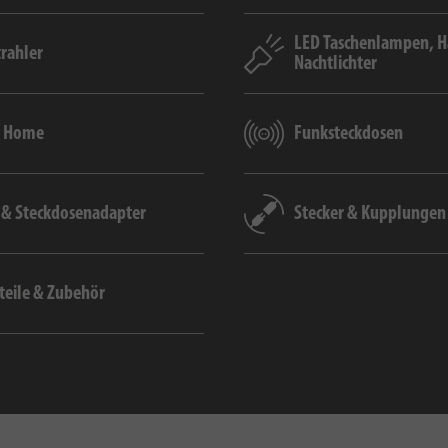
LED Taschenlampen, 
trahler
Nachtlichter
t Home
Funksteckdosen
- & Steckdosenadapter
Stecker & Kupplungen
teile & Zubehör