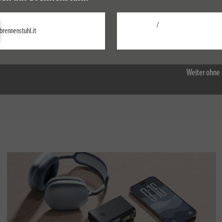
Taschenlampe TL 801 AFS, IP44,
Aufbewahr
 3051 P
800lm
4000K, bei
/
Einstellungen
2G1,5 Typ C
brennenstuhl.it
Alle akzeptieren
Weiter ohne 