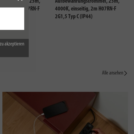
ungstrommel, 25m,
Aufbewahrungstrommel, 25m,
dseitig, 2m H07RN-F
4000K, einseitig, 2m H07RN-F
 (IP44)
2G1,5 Typ C (IP44)
zu akzeptieren
Alle ansehen