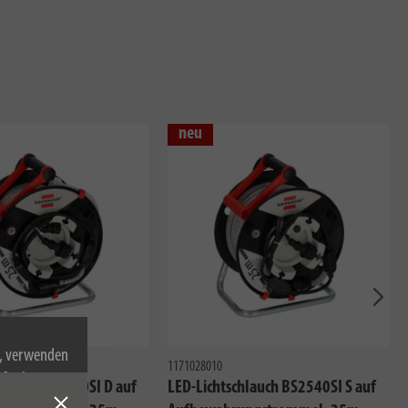
neu
Näch
n, verwenden
1171028010
Cookies zu.
hlauch BS2540SI D auf
LED-Lichtschlauch BS2540SI S auf