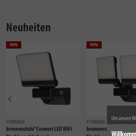
Neuheiten
neu
neu
Vorherig
Um unsere We
1179050020
1179060020
wir Cookies.
brennenstuhl®Connect LED WiFi
brennenstuhl®Connect 
Willkomm
Weitere Infor