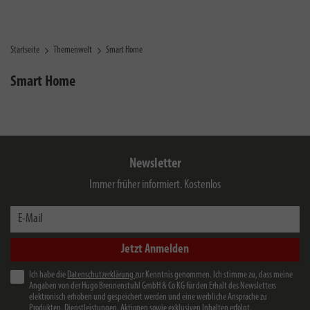
Startseite
Themenwelt
Smart Home
Smart Home
Newsletter
Immer früher informiert. Kostenlos
E-Mail
Jetzt Anmelden
Ich habe die
Datenschutzerklärung
zur Kenntnis genommen. Ich stimme zu, dass meine
Angaben von der Hugo Brennenstuhl GmbH & Co KG für den Erhalt des Newsletters
elektronisch erhoben und gespeichert werden und eine werbliche Ansprache zu
Produkten, Dienstleistungen, Aktionen sowie exklusiven Inhalten erfolgt.