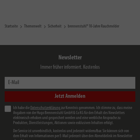
Startseite
Themenwelt
Sicherheit
brennenstuhl® 10-Jahre Rauchmelder
Newsletter
Immer früher informiert. Kostenlos
E-Mail
Jetzt Anmelden
Ich habe die
Datenschutzerklärung
zur Kenntnis genommen. Ich stimme zu, dass meine
Angaben von der Hugo Brennenstuhl GmbH & Co KG für den Erhalt des Newsletters
elektronisch erhoben und gespeichert werden und eine werbliche Ansprache zu
Produkten, Dienstleistungen, Aktionen sowie exklusiven Inhalten erfolgt.
Der Service ist unverbindlich, kostenlos und jederzeit widerrufbar. Sie können sich von
dem Erhalt von Informationen per E-Mail jederzeit über den Abmeldelink im Newsletter