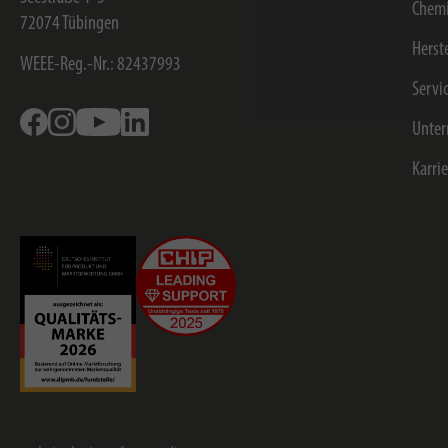
Chemi
72074
Tübingen
Herst
WEEE-Reg.-Nr.: 82437993
Servi
Facebook
Instagram
Youtube
Linkedin
Unte
Karri