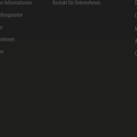
e-Informationen
Kontakt für Unternehmen
D
ellergarantie
C
ce
rnehmen
ere
C