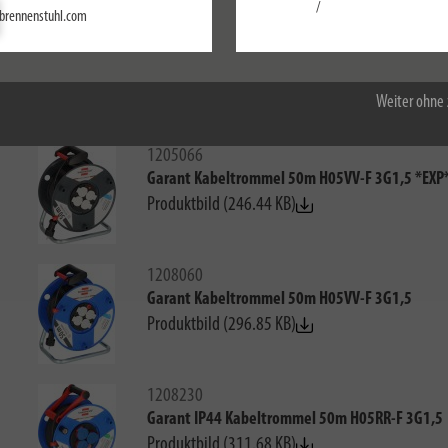
Einstellungen
/
brennenstuhl.com
1198590
Alle akzeptieren
Garant S IP44 Kabeltrommel 50m AT-N05V3V3-F
Produktbild (265.37 KB)
Weiter ohne 
1205066
Garant Kabeltrommel 50m H05VV-F 3G1,5 *EXP
Produktbild (246.44 KB)
1208060
Garant Kabeltrommel 50m H05VV-F 3G1,5
Produktbild (296.85 KB)
1208230
Garant IP44 Kabeltrommel 50m H05RR-F 3G1,5
Produktbild (311.68 KB)