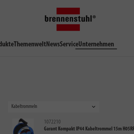
dukte
Themenwelt
News
Service
Unternehmen
1072210
Garant Kompakt IP44 Kabeltrommel 15m H05RR