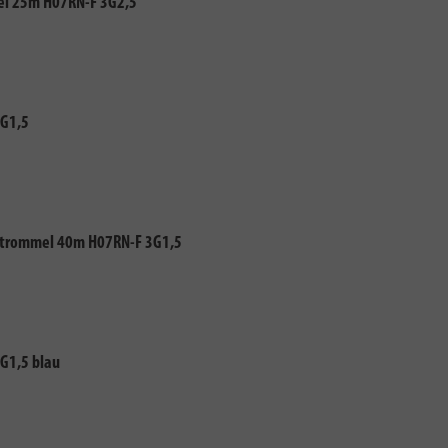
el 25m H07RN-F 3G2,5
3G1,5
ltrommel 40m H07RN-F 3G1,5
G1,5 blau