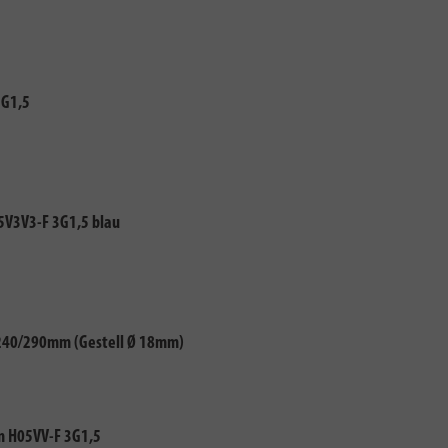
3G1,5
5V3V3-F 3G1,5 blau
 240/290mm (Gestell Ø 18mm)
5m H05VV-F 3G1,5