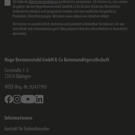
Ich habe die
Datenschutzerklärung
zur Kenntnis genommen. Ich stimme zu, dass meine
Angaben von der Hugo Brennenstuhl GmbH & Co KG für den Erhalt des Newsletters
elektronisch erhoben und gespeichert werden und eine werbliche Ansprache zu
Produkten, Dienstleistungen, Aktionen sowie exklusiven Inhalten erfolgt.
Der Service ist unverbindlich, kostenlos und jederzeit widerrufbar. Sie können sich von
dem Erhalt von Informationen per E-Mail jederzeit über den Abmeldelink im Newsletter
abmelden.
Hugo Brennenstuhl GmbH & Co Kommanditgesellschaft
Seestraße 1-3
72074
Tübingen
WEEE-Reg.-Nr.: 82437993
Facebook
Instagram
Youtube
Linkedin
Informationen
Kontakt für Endverbraucher