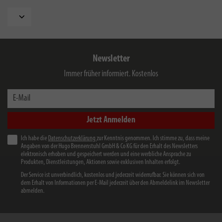
Newsletter
Immer früher informiert. Kostenlos
E-Mail
Jetzt Anmelden
Ich habe die
Datenschutzerklärung
zur Kenntnis genommen. Ich stimme zu, dass meine
Angaben von der Hugo Brennenstuhl GmbH & Co KG für den Erhalt des Newsletters
elektronisch erhoben und gespeichert werden und eine werbliche Ansprache zu
Produkten, Dienstleistungen, Aktionen sowie exklusiven Inhalten erfolgt.
Der Service ist unverbindlich, kostenlos und jederzeit widerrufbar. Sie können sich von
dem Erhalt von Informationen per E-Mail jederzeit über den Abmeldelink im Newsletter
abmelden.