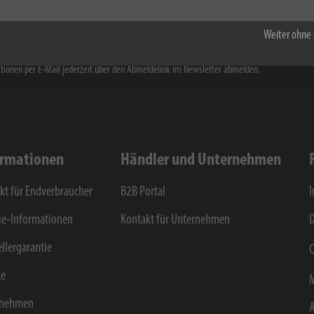
e die
Datenschutzerklärung
zur Kenntnis genommen. Ich stimme zu, dass meine Angaben v
stuhl GmbH & Co KG für den Erhalt des Newsletters elektronisch erhoben und gespeichert
Weiter ohne 
rbliche Ansprache zu Produkten, Dienstleistungen, Aktionen sowie exklusiven Inhalten erfol
vice ist unverbindlich, kostenlos und jederzeit widerrufbar. Sie können sich von dem Erhalt 
tionen per E-Mail jederzeit über den Abmeldelink im Newsletter abmelden.
ormationen
Händler und Unternehmen
kt für Endverbraucher
B2B Portal
e-Informationen
Kontakt für Unternehmen
D
ellergarantie
C
ce
rnehmen