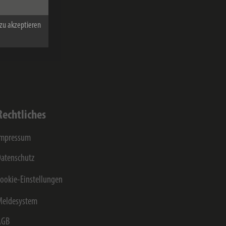
on der Hugo
 werden und
zu akzeptieren
gt.
von
Rechtliches
Impressum
atenschutz
ookie-Einstellungen
Meldesystem
AGB