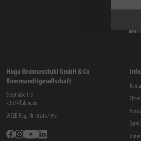
Ich hab
Brennen
eine we
Der Ser
Informa
Hugo Brennenstuhl GmbH & Co
Inf
Kommanditgesellschaft
Konta
Seestraße 1-3
Chemi
72074
Tübingen
Herst
WEEE-Reg.-Nr.: 82437993
Servi
Facebook
Instagram
Youtube
Linkedin
Unte