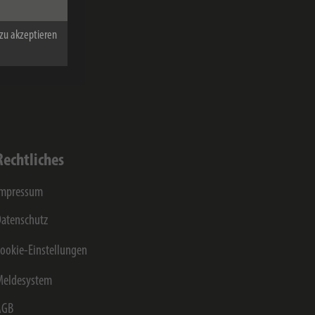
on der Hugo
 werden und
zu akzeptieren
gt.
von
Rechtliches
Impressum
atenschutz
ookie-Einstellungen
Meldesystem
AGB