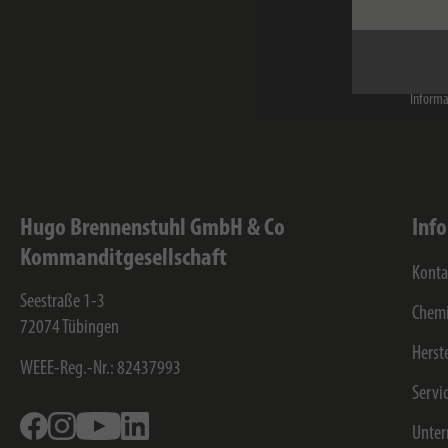
Ich hab
Brennen
eine we
Der Ser
Informa
Hugo Brennenstuhl GmbH & Co
Inf
Kommanditgesellschaft
Konta
Seestraße 1-3
Chemi
72074
Tübingen
Herst
WEEE-Reg.-Nr.: 82437993
Servi
Facebook
Instagram
Youtube
Linkedin
Unte