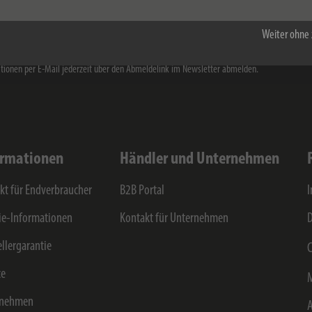
e die
Datenschutzerklärung
zur Kenntnis genommen. Ich stimme zu, dass meine Angaben v
stuhl GmbH & Co KG für den Erhalt des Newsletters elektronisch erhoben und gespeichert
Weiter ohne 
rbliche Ansprache zu Produkten, Dienstleistungen, Aktionen sowie exklusiven Inhalten erfol
vice ist unverbindlich, kostenlos und jederzeit widerrufbar. Sie können sich von dem Erhalt 
tionen per E-Mail jederzeit über den Abmeldelink im Newsletter abmelden.
ormationen
Händler und Unternehmen
kt für Endverbraucher
B2B Portal
e-Informationen
Kontakt für Unternehmen
D
ellergarantie
C
ce
rnehmen