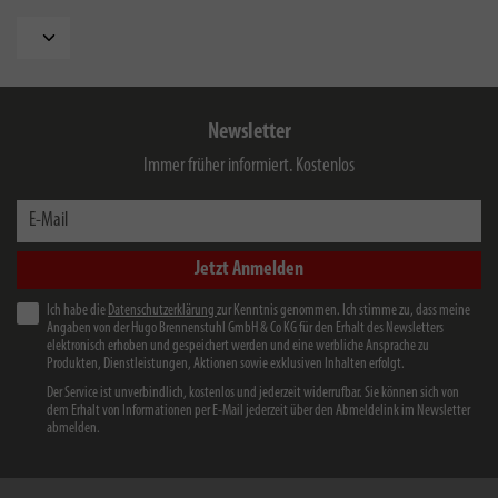
Newsletter
Immer früher informiert. Kostenlos
E-Mail
Jetzt Anmelden
Ich habe die
Datenschutzerklärung
zur Kenntnis genommen. Ich stimme zu, dass meine
Angaben von der Hugo Brennenstuhl GmbH & Co KG für den Erhalt des Newsletters
elektronisch erhoben und gespeichert werden und eine werbliche Ansprache zu
Produkten, Dienstleistungen, Aktionen sowie exklusiven Inhalten erfolgt.
Der Service ist unverbindlich, kostenlos und jederzeit widerrufbar. Sie können sich von
dem Erhalt von Informationen per E-Mail jederzeit über den Abmeldelink im Newsletter
abmelden.