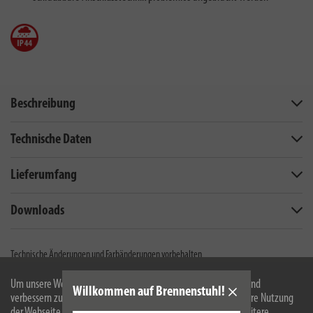
Beschreibung
Technische Daten
Lieferumfang
Downloads
Technische Änderungen und Farbänderungen vorbehalten
Um unsere Webseite für Sie optimal zu gestalten und fortlaufend
Willkommen auf Brennenstuhl!
verbessern zu können, verwenden wir Cookies. Durch die weitere Nutzung
Newsletter
der Webseite stimmen Sie der Verwendung von Cookies zu. Weitere