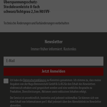
Überspannungsschutz-
Steckdosenleiste 8-fach
schwarz/lichtgrau 2,5m H05VV-
F 3G1,5
Technische Änderungen und Farbänderungen vorbehalten
Newsletter
Immer früher informiert. Kostenlos
E-Mail
Jetzt Anmelden
Ich habe die
Datenschutzerklärung
zur Kenntnis genommen. Ich stimme zu, dass meine
Angaben von der Hugo Brennenstuhl GmbH & Co KG für den Erhalt des Newsletters
elektronisch erhoben und gespeichert werden und eine werbliche Ansprache zu
Produkten, Dienstleistungen, Aktionen sowie exklusiven Inhalten erfolgt.
Der Service ist unverbindlich, kostenlos und jederzeit widerrufbar. Sie können sich von
dem Erhalt von Informationen per E-Mail jederzeit über den Abmeldelink im Newsletter
abmelden.