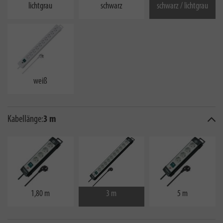
lichtgrau
schwarz
schwarz / lichtgrau
weiß
Kabellänge:
3 m
1,80 m
3 m
5 m