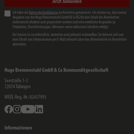
Jetzt Anmelden
Ich habe die
Datenschutzerklärung
zur Kenntnis genommen. Ich stimme zu, dass meine
Angaben von der Hugo Brennenstuhl GmbH & Co KG für den Erhalt des Newsletters
elektronisch erhoben und gespeichert werden und eine werbliche Ansprache zu
Produkten, Dienstleistungen, Aktionen sowie exklusiven Inhalten erfolgt.
Der Service ist unverbindlich, kostenlos und jederzeit widerrufbar. Sie können sich von
dem Erhalt von Informationen per E-Mail jederzeit über den Abmeldelink im Newsletter
abmelden.
Hugo Brennenstuhl GmbH & Co Kommanditgesellschaft
Seestraße 1-3
72074
Tübingen
WEEE-Reg.-Nr.: 82437993
Facebook
Instagram
Youtube
Linkedin
Informationen