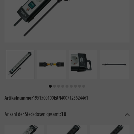
Artikelnummer
1951500100
EAN
4007123624461
Anzahl der Steckdosen gesamt:
10