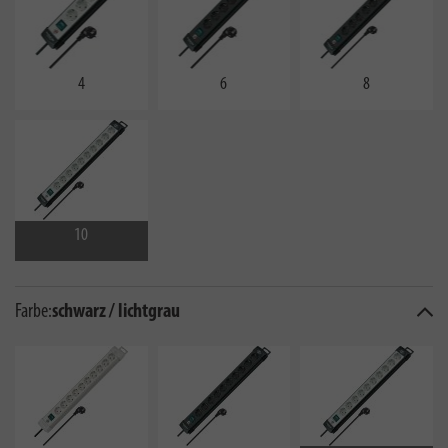
4
6
8
10
Farbe:
schwarz / lichtgrau