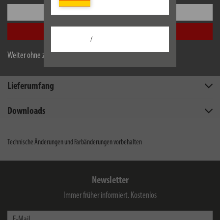
Einstellungen
Alle akzeptieren
Beschreibung
/
Weiter ohne zu akzeptieren
Technische Daten
Lieferumfang
Downloads
Technische Änderungen und Farbänderungen vorbehalten
Newsletter
Immer früher informiert. Kostenlos
E-Mail