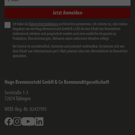
Jetzt Anmelden
Ich habe die
Datenschutzerklärung
zur Kenntnis genommen. Ich stimme zu, dass meine
Angaben von der Hugo Brennenstuhl GmbH & Co KG für den Erhalt des Newsletters
elektronisch erhoben und gespeichert werden und eine werbliche Ansprache zu
Produkten, Dienstleistungen, Aktionen sowie exklusiven Inhalten erfolgt.
Der Service ist unverbindlich, kostenlos und jederzeit widerrufbar. Sie können sich von
dem Erhalt von Informationen per E-Mail jederzeit über den Abmeldelink im Newsletter
abmelden.
Hugo Brennenstuhl GmbH & Co Kommanditgesellschaft
Seestraße 1-3
72074
Tübingen
WEEE-Reg.-Nr.: 82437993
Facebook
Instagram
Youtube
Linkedin