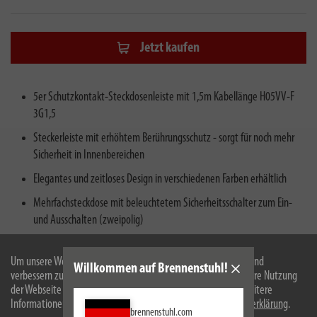
Jetzt kaufen
5er Schutzkontakt-Steckdosenleiste mit 1,5m Kabellänge H05VV-F
3G1,5
Steckerleiste mit erhöhtem Berührungsschutz - sorgt für noch mehr
Sicherheit in Innenbereichen
Elegantes und zeitloses Design in verschiedenen Farben erhältlich
Mehrfachsteckdose mit beleuchtetem Sicherheitsschalter zum Ein-
und Ausschalten (zweipolig)
Lieferumfang: 1 x Ecolor Steckdosenleiste mit 1,5m Kabel in der Farbe
schwarz/weiß - in bester Qualität von brennenstuhl
Um unsere Webseite für Sie optimal zu gestalten und fortlaufend
Willkommen auf Brennenstuhl!
verbessern zu können, verwenden wir Cookies. Durch die weitere Nutzung
der Webseite stimmen Sie der Verwendung von Cookies zu. Weitere
Informationen zu Cookies erhalten Sie in unserer
Datenschutzerklärung
.
brennenstuhl.com