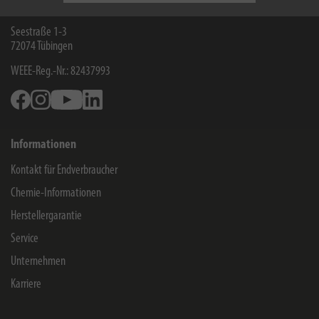
Hugo Brennenstuhl GmbH & Co Kommanditgesellschaft
Seestraße 1-3
72074
Tübingen
WEEE-Reg.-Nr.: 82437993
Facebook
Instagram
Youtube
Linkedin
Informationen
Kontakt für Endverbraucher
Chemie-Informationen
Herstellergarantie
Service
Unternehmen
Karriere