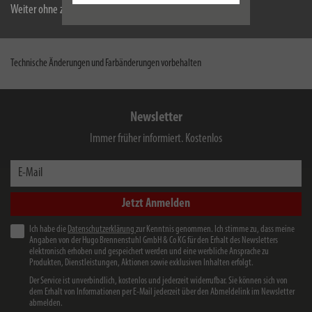
Weiter ohne zu akzeptieren
Downloads
Technische Änderungen und Farbänderungen vorbehalten
Newsletter
Immer früher informiert. Kostenlos
E-Mail
Jetzt Anmelden
Ich habe die
Datenschutzerklärung
zur Kenntnis genommen. Ich stimme zu, dass meine
Angaben von der Hugo Brennenstuhl GmbH & Co KG für den Erhalt des Newsletters
elektronisch erhoben und gespeichert werden und eine werbliche Ansprache zu
Produkten, Dienstleistungen, Aktionen sowie exklusiven Inhalten erfolgt.
Der Service ist unverbindlich, kostenlos und jederzeit widerrufbar. Sie können sich von
dem Erhalt von Informationen per E-Mail jederzeit über den Abmeldelink im Newsletter
abmelden.