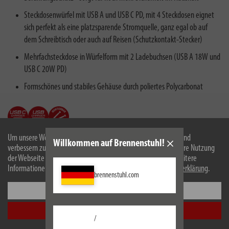
Steckdosenwürfel mit USB A und USB C PD, mit 4 Steckdosen eignet
sich perfekt als eine platzsparende Stromquelle, ganz egal ob auf
dem Schreibtisch oder auch auf Reisen (Schutzkontakt-Stecker)
Mehrfachsteckdose in Würfelform mit 2 Ladebuchsen (USB A 18W und
USB C 20W PD)
Formschönes und stabiles Gehäuse durch poliertes Polycarbonat
Um unsere Webseite für Sie optimal zu gestalten und fortlaufend
Willkommen auf Brennenstuhl!
verbessern zu können, verwenden wir Cookies. Durch die weitere Nutzung
der Webseite stimmen Sie der Verwendung von Cookies zu. Weitere
Beschreibung
Informationen zu Cookies erhalten Sie in unserer
Datenschutzerklärung
.
brennenstuhl.com
Einstellungen
Technische Daten
Alle akzeptieren
Lieferumfang
/