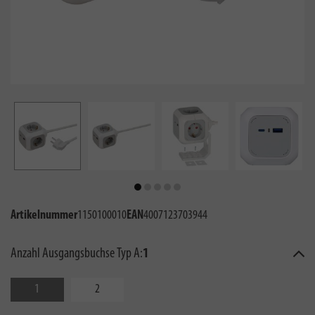
Artikelnummer
1150100010
EAN
4007123703944
Anzahl Ausgangsbuchse Typ A:
1
1
2