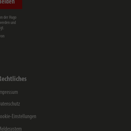
melden
on der Hugo
 werden und
gt.
von
Rechtliches
Impressum
atenschutz
ookie-Einstellungen
Meldesystem