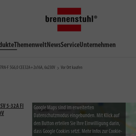
dukte
Themenwelt
News
Service
Unternehmen
H07RN-F 5G6,0 CEE32A+2x16A, 6x230V
Vor Ort kaufen
SV 5-32A FI
Google Maps sind im erweiterten
0V
Datenschutzmodus eingebunden. Mit Klick auf
den Button erteilen Sie Ihre Einwilligung darin,
dass Google Cookies setzt. Mehr Infos zur Cookie-