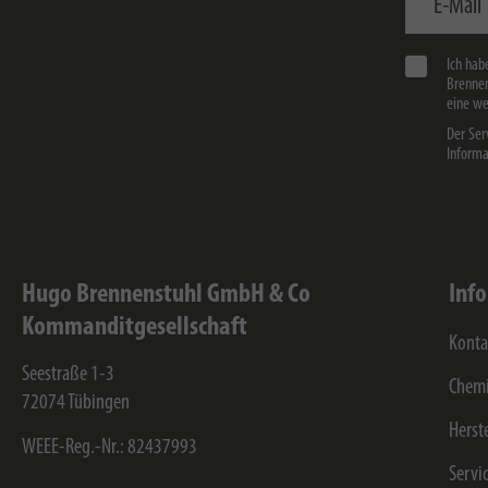
Ich hab
Brennen
eine we
Der Ser
Informa
Hugo Brennenstuhl GmbH & Co
Inf
Kommanditgesellschaft
Konta
Seestraße 1-3
Chemi
72074
Tübingen
Herst
WEEE-Reg.-Nr.: 82437993
Servi