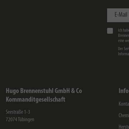
E-Mail
Ich hab
Brennen
eine we
Der Ser
Informa
Hugo Brennenstuhl GmbH & Co
Inf
Kommanditgesellschaft
Konta
Seestraße 1-3
Chemi
72074
Tübingen
Herst