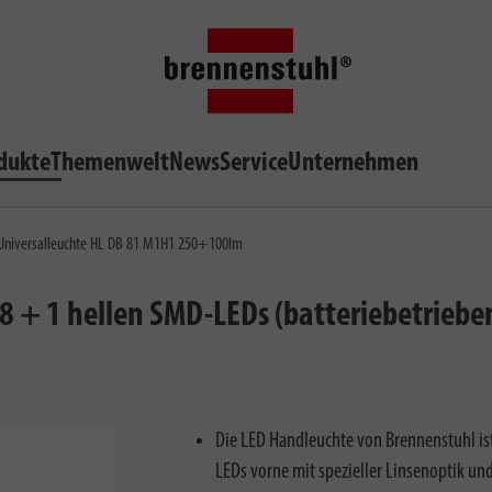
dukte
Themenwelt
News
Service
Unternehmen
niversalleuchte HL DB 81 M1H1 250+100lm
8 + 1 hellen SMD-LEDs (batteriebetriebe
Die LED Handleuchte von Brennenstuhl ist
LEDs vorne mit spezieller Linsenoptik u