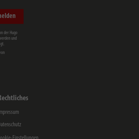
melden
on der Hugo
 werden und
gt.
von
Rechtliches
Impressum
atenschutz
ookie-Einstellungen