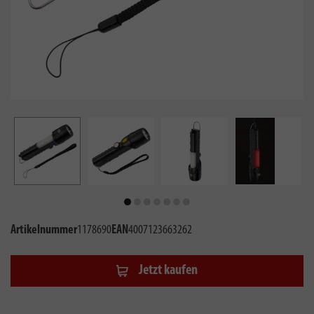
Artikelnummer
1178690
EAN
4007123663262
Jetzt kaufen