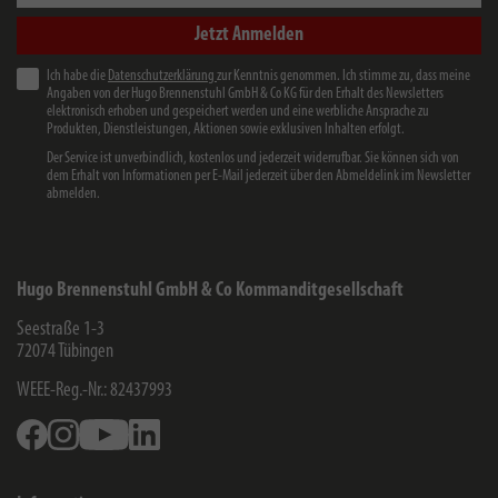
Jetzt Anmelden
Ich habe die
Datenschutzerklärung
zur Kenntnis genommen. Ich stimme zu, dass meine
Angaben von der Hugo Brennenstuhl GmbH & Co KG für den Erhalt des Newsletters
elektronisch erhoben und gespeichert werden und eine werbliche Ansprache zu
Produkten, Dienstleistungen, Aktionen sowie exklusiven Inhalten erfolgt.
Der Service ist unverbindlich, kostenlos und jederzeit widerrufbar. Sie können sich von
dem Erhalt von Informationen per E-Mail jederzeit über den Abmeldelink im Newsletter
abmelden.
Hugo Brennenstuhl GmbH & Co Kommanditgesellschaft
Seestraße 1-3
72074
Tübingen
WEEE-Reg.-Nr.: 82437993
Facebook
Instagram
Youtube
Linkedin