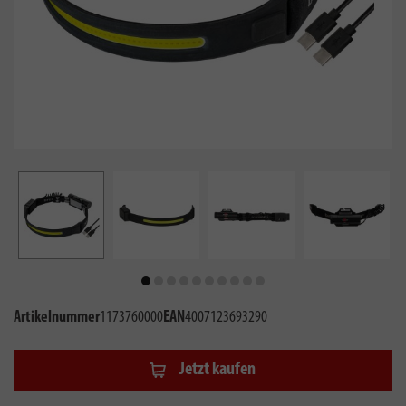
Artikelnummer
1173760000
EAN
4007123693290
Jetzt kaufen