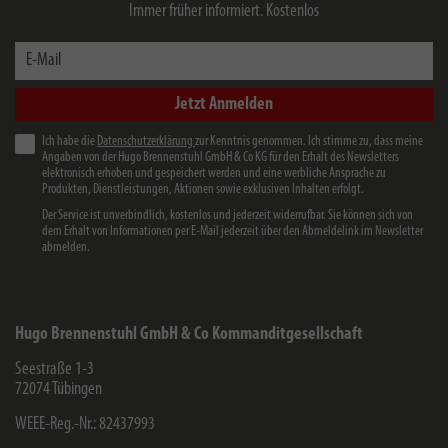
Immer früher informiert. Kostenlos
E-Mail
Jetzt Anmelden
Ich habe die
Datenschutzerklärung
zur Kenntnis genommen. Ich stimme zu, dass meine
Angaben von der Hugo Brennenstuhl GmbH & Co KG für den Erhalt des Newsletters
elektronisch erhoben und gespeichert werden und eine werbliche Ansprache zu
Produkten, Dienstleistungen, Aktionen sowie exklusiven Inhalten erfolgt.
Der Service ist unverbindlich, kostenlos und jederzeit widerrufbar. Sie können sich von
dem Erhalt von Informationen per E-Mail jederzeit über den Abmeldelink im Newsletter
abmelden.
Hugo Brennenstuhl GmbH & Co Kommanditgesellschaft
Seestraße 1-3
72074
Tübingen
WEEE-Reg.-Nr.: 82437993