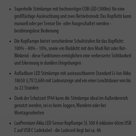
Superhelle Stirnlampe mit hochwertiger COB-LED (500lm) für eine
großflächige Ausleuchtung und zwei Betriebsmodi: Das Kopflicht kann
manuell oder per Sensor Ein- oder Ausgeschaltet werden -
berührungslose Bedienung
Die Kopflampe bietet verschiedene Schaltstufen für das Kopflicht:
100% - 40% - 10%, sowie ein Rücklicht mit den Modi Rot oder Rot-
Blinkend - diese Funktionen ermöglichen eine verbesserte Sichtbarkeit
und Erkennung in dunklen Umgebungen
Aufladbare LED Stirnlampe mit austauschbarem Standard Li-Ion Akku
18650 3,7V/2,6Ah mit Ladeanzeige und ein einer Leuchtdauer von bis
zu 22 Stunden
Dank der Schutzart IP44 kann die Stirnlampe ideal im Außenbereich
genutzt werden, sei es beim Joggen, Wandern oder bei
Montagearbeiten
LuxPremium Akku LED Sensor Kopflampe SL 500 A inklusive 60cm USB
C auf USB C Ladekabel - die Ladezeit liegt bei ca. 4h