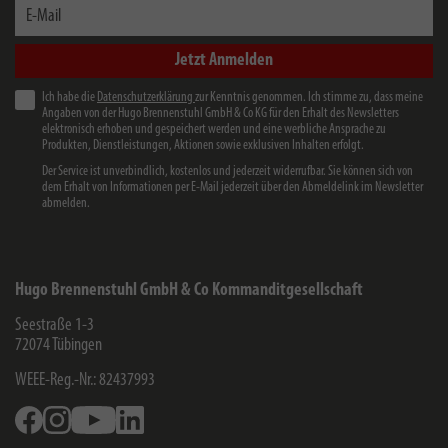
E-Mail
Jetzt Anmelden
Ich habe die
Datenschutzerklärung
zur Kenntnis genommen. Ich stimme zu, dass meine
Angaben von der Hugo Brennenstuhl GmbH & Co KG für den Erhalt des Newsletters
elektronisch erhoben und gespeichert werden und eine werbliche Ansprache zu
Produkten, Dienstleistungen, Aktionen sowie exklusiven Inhalten erfolgt.
Der Service ist unverbindlich, kostenlos und jederzeit widerrufbar. Sie können sich von
dem Erhalt von Informationen per E-Mail jederzeit über den Abmeldelink im Newsletter
abmelden.
Hugo Brennenstuhl GmbH & Co Kommanditgesellschaft
Seestraße 1-3
72074
Tübingen
WEEE-Reg.-Nr.: 82437993
Facebook
Instagram
Youtube
Linkedin