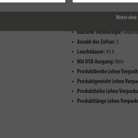
Alle akzeptieren
Weiter ohne 
Batterie Technologie:
Alkalin
Anzahl der Zellen:
3
Leuchtdauer:
45 h
Mit USB Ausgang:
Nein
Produktbreite (ohne Verpack
Produktgewicht (ohne Verpa
Produkthöhe (ohne Verpacku
Produktlänge (ohne Verpack