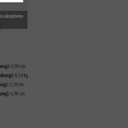
zu akzeptieren
e
ung):
6,90 cm
ckung):
0,14 kg
ng):
5,10 cm
ung):
6,90 cm