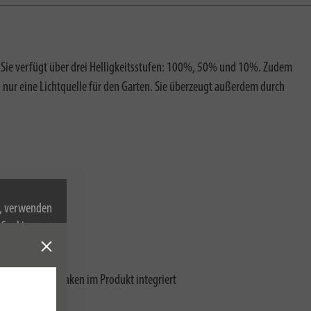
n. Sie verfügt über drei Helligkeitsstufen: 100%, 50% und 10%. Zudem
 nur eine Lichtquelle für den Garten. Sie überzeugt außerdem durch
n, verwenden
Cookies zu.
ehaken
cher Aufhängehaken im Produkt integriert