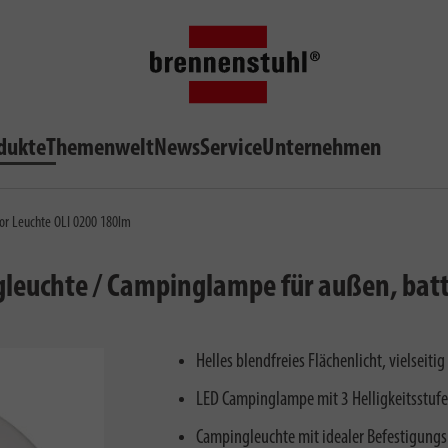
dukte
Themenwelt
News
Service
Unternehmen
or Leuchte OLI 0200 180lm
gleuchte / Campinglampe für außen, batt
Helles blendfreies Flächenlicht, vielseit
LED Campinglampe mit 3 Helligkeitsstu
Campingleuchte mit idealer Befestigung