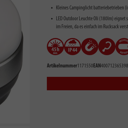
Kleines Campinglicht batteriebetrieben (i
LED Outdoor Leuchte Oli (180lm) eignet s
im Freien, da es einfach im Rucksack ver
Artikelnummer
1171550
EAN
40071236539