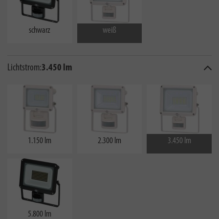
schwarz
weiß
Lichtstrom:
3.450 lm
1.150 lm
2.300 lm
3.450 lm
5.800 lm