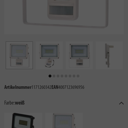
Artikelnummer
1171260342
EAN
4007123696956
Farbe:
weiß