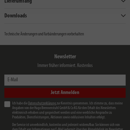
Lieferumfang
Downloads
Technische Änderungen und Farbänderungen vorbehalten
Newsletter
Immer früher informiert. Kostenlos
E-Mail
Jetzt Anmelden
Ich habe die
Datenschutzerklärung
zur Kenntnis genommen. Ich stimme zu, dass meine
Angaben von der Hugo Brennenstuhl GmbH & Co KG für den Erhalt des Newsletters
elektronisch erhoben und gespeichert werden und eine werbliche Ansprache zu
Produkten, Dienstleistungen, Aktionen sowie exklusiven Inhalten erfolgt.
Der Service ist unverbindlich, kostenlos und jederzeit widerrufbar. Sie können sich von
dem Erhalt von Informationen per E-Mail jederzeit über den Abmeldelink im Newsletter