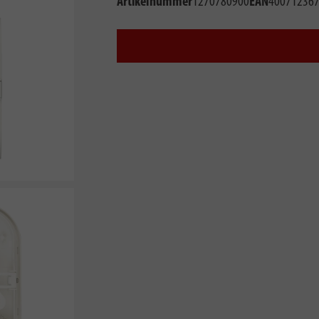
Artikelnummer
1270780900
EAN
40071236