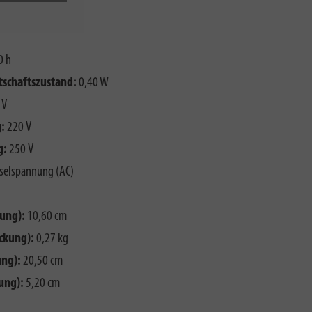
0 h
schaftszustand:
0,40 W
 V
:
220 V
g:
250 V
elspannung (AC)
ung):
10,60 cm
ckung):
0,27 kg
ng):
20,50 cm
ung):
5,20 cm