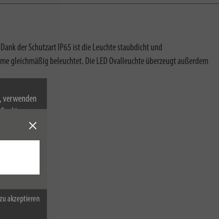
Dank der Schutzart IP65 ist die Leuchte staubdicht und
nräume gleichmäßig beleuchtet. Die LED Ovalleuchte überzeugt außerdem
n, verwenden
Cookies zu.
zu akzeptieren