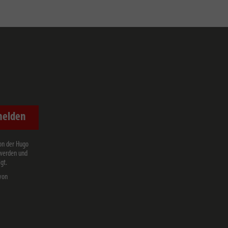
melden
on der Hugo
 werden und
gt.
von