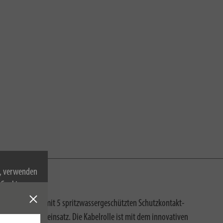
n, verwenden
Cookies zu.
e Kabeltrommel mit 5 spritzwassergeschützten Schutzkontakt-
 im Steckdoseneinsatz. Die Kabelrolle ist mit dem innovativen