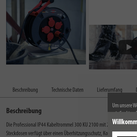
Beschreibung
Technische Daten
Lieferumfang
Um unsere We
Beschreibung
wir Cookies.
Weitere Infor
Willkomm
Die Professional IP44 Kabeltrommel 300 KU 2100 mit 25m Kabellänge e
Steckdosen verfügt über einen Überhitzungsschutz, Kontroll-Leuchte b