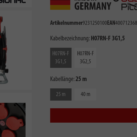
Artikelnummer
9231250100
EAN
40071236
Kabelbezeichnung:
H07RN-F 3G1,5
H07RN-F
H07RN-F
3G1,5
3G2,5
Kabellänge:
25 m
25 m
40 m