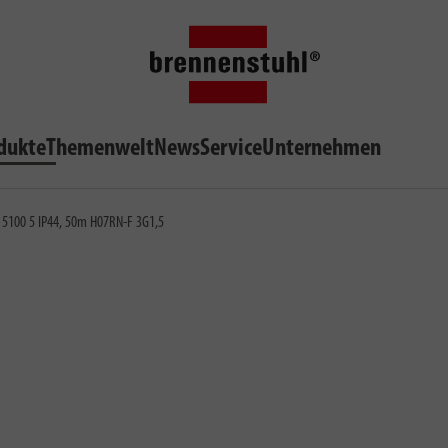
dukte
Themenwelt
News
Service
Unternehmen
A 5100 5 IP44, 50m H07RN-F 3G1,5