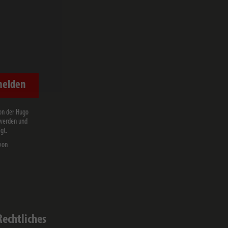
melden
on der Hugo
 werden und
gt.
von
Rechtliches