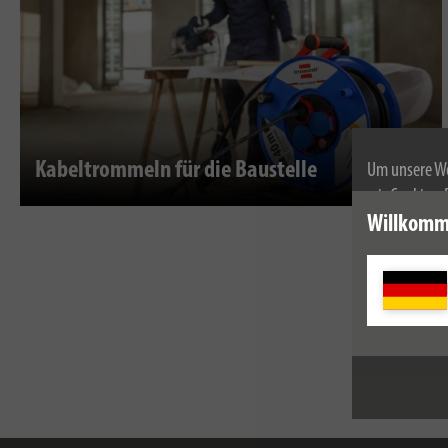
Kabeltrommeln für die Baustelle
Um unsere We
wir Cookies.
Weitere Infor
Willkomm