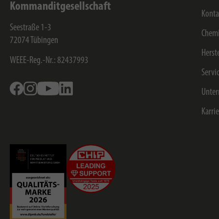
Kommanditgesellschaft
Konta
Seestraße 1-3
Chemi
72074
Tübingen
Herst
WEEE-Reg.-Nr.: 82437993
Servi
Facebook
Instagram
Youtube
Linkedin
Unte
Karri