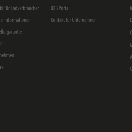
kt für Endverbraucher
B2B Portal
e-Informationen
Kontakt für Unternehmen
D
ellergarantie
C
ce
rnehmen
ere
C