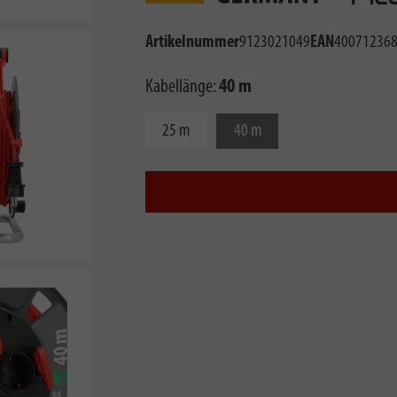
Artikelnummer
9123021049
EAN
40071236
Kabellänge:
40 m
25 m
40 m