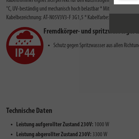
Kabeltrommel eignet sich perfekt für den kurzfristigen Einsatz im Fre
°C, UV-beständig und mechanisch hoch belastbar * Mit Überhitzungssch
Kabelbezeichnung: AT-N05V3V3-F 3G1,5 * Kabelfarbe: rot * Trommeld
Fremdkörper- und spritzwassergesc
Schutz gegen Spritzwassser aus allen Richtu
Technische Daten
Leistung aufgerollter Zustand 230V:
1000 W
Leistung abgerollter Zustand 230V:
3300 W