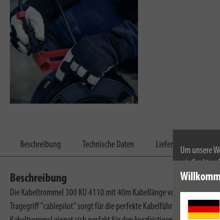
Beschreibung
Technische Daten
Lieferumfang
Um unsere We
wir Cookies.
Weitere Infor
Willkomm
Beschreibung
Die Kabeltrommel 300 KU 4110 mit 40m Kabellänge von Brennenstuhl b
Tragegriff "cablepilot" sorgt für die perfekte Kabelführung. Er pende