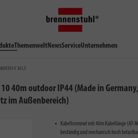
dukte
Themenwelt
News
Service
Unternehmen
-N05V3V3-F 3G1,5
10 40m outdoor IP44 (Made in Germany,
atz im Außenbereich)
Kabeltrommel mit 40m Kabellänge (AT-N05
beständig und mechanisch hoch belastba