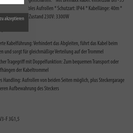
urch folgende Eigenschaften: * Mit Bremaxx Kabel: einsetzbar bis -35
f für komfortables Aufrollen * Schutzart: IP44 * Kabellänge: 40m *
tung abgerollter Zustand 230V: 3300W
zu akzeptieren
ot
erte Kabelführung: Verhindert das Abgleiten, führt das Kabel beim
en und sorgt für gleichmäßige Verteilung auf der Trommel
cher Tragegriff mit Doppelfunktion: Zum bequemen Transport oder
fhängen der Kabeltrommel
es Handling: Aufrollen von beiden Seiten möglich, plus Steckergarage
heren Aufbewahrung des Steckers
3-F 3G1,5