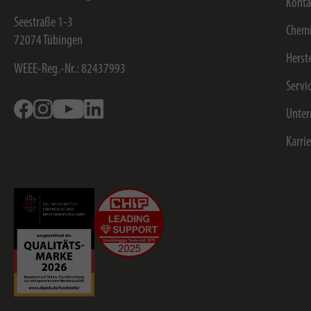
Konta
Seestraße 1-3
Chemi
72074
Tübingen
Herst
WEEE-Reg.-Nr.: 82437993
Servi
Facebook
Instagram
Youtube
Linkedin
Unte
Karri