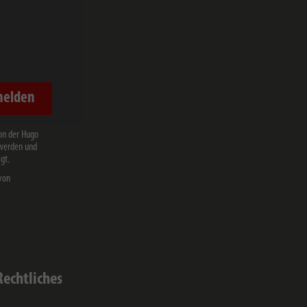
melden
on der Hugo
 werden und
gt.
von
Rechtliches