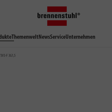
dukte
Themenwelt
News
Service
Unternehmen
V3V3-F 3G1,5