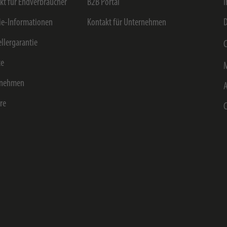
kt für Endverbraucher
B2B Portal
e-Informationen
Kontakt für Unternehmen
D
ellergarantie
C
ce
rnehmen
ere
C