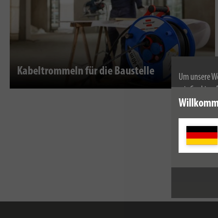
Kabeltrommeln für die Baustelle
Um unsere We
wir Cookies.
Weitere Infor
Willkomm