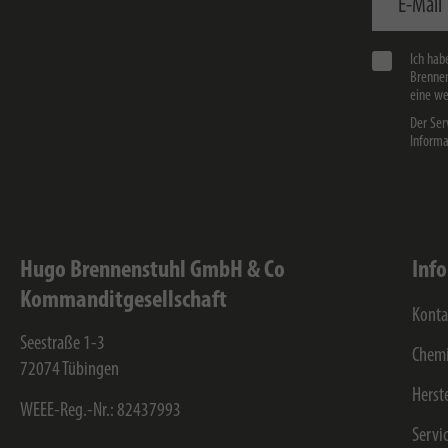
Ich hab
Brennen
eine we
Der Ser
Informa
Hugo Brennenstuhl GmbH & Co
Inf
Kommanditgesellschaft
Konta
Seestraße 1-3
Chemi
72074
Tübingen
Herst
WEEE-Reg.-Nr.: 82437993
Servi