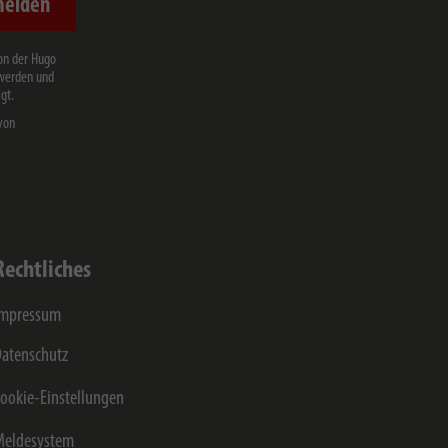
melden
on der Hugo
 werden und
gt.
von
Rechtliches
Impressum
atenschutz
ookie-Einstellungen
Meldesystem