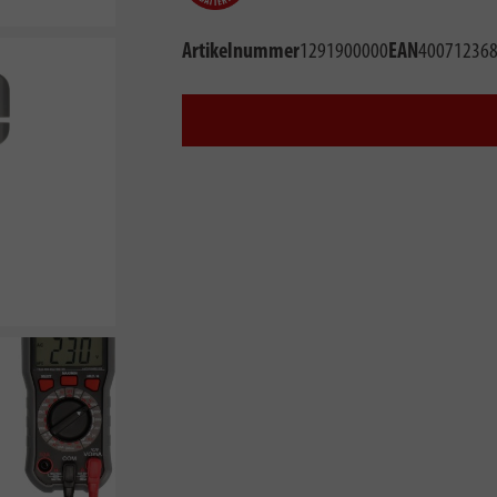
Artikelnummer
1291900000
EAN
40071236