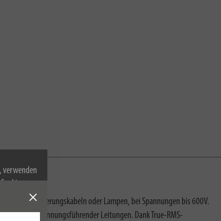
n, verwenden
Cookies zu.
ckdosen, Verlängerungskabeln oder Lampen, bei Spannungen bis 600V.
en Erkennung spannungsführender Leitungen. Dank True-RMS-