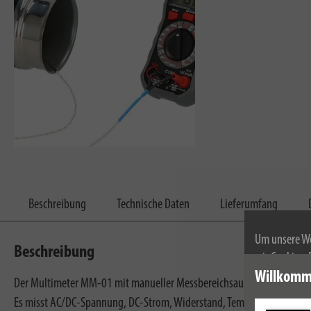
Beschreibung
Technische Daten
Lieferumfang
Um unsere We
Beschreibung
wir Cookies.
Weitere Infor
Willkomm
Der Multimeter MM-01 mit manueller Messbereichsauswahl eignet sich
Es misst AC/DC-Spannung, DC-Strom, Widerstand, Temperatur, Diode