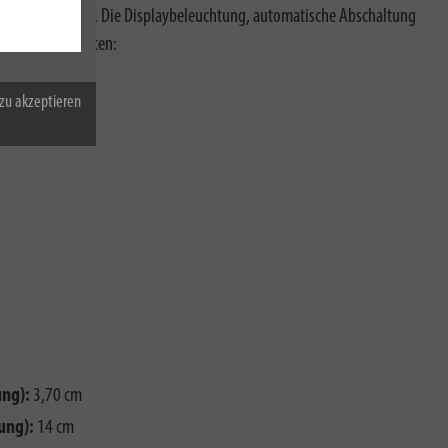
ung erleichtern. Die Displaybeleuchtung, automatische Abschaltung
nder Eigenschaften:
zu akzeptieren
ng):
3,70 cm
ung):
14 cm