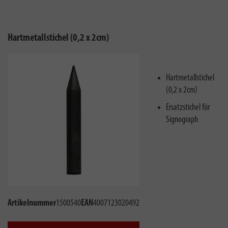
Hartmetallstichel (0,2 x 2cm)
Hartmetallstichel
(0,2 x 2cm)
Ersatzstichel für
Signograph
Artikelnummer
1500540
EAN
4007123020492