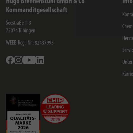
Hugo Brennenstuhl GmbH & Co
Inf
Kommanditgesellschaft
Konta
Seestraße 1-3
Chemi
72074
Tübingen
Herst
WEEE-Reg.-Nr.: 82437993
Servi
Facebook
Instagram
Youtube
Linkedin
Unte
Karri