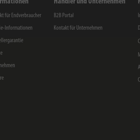
ormationen
Händler und Unternehmen
kt für Endverbraucher
B2B Portal
e-Informationen
Kontakt für Unternehmen
D
ellergarantie
C
ce
rnehmen
ere
C